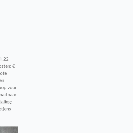
i, 22
osten:
€
rote
 en
koop voor
mail naar
aling:
tjens