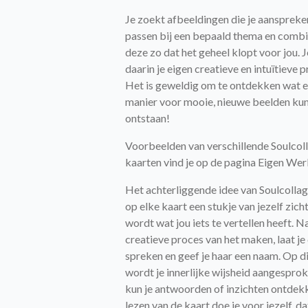
Je zoekt afbeeldingen die je aanspreke
passen bij een bepaald thema en comb
deze zo dat het geheel klopt voor jou. J
daarin je eigen creatieve en intuïtieve p
Het is geweldig om te ontdekken wat e
manier voor mooie, nieuwe beelden ku
ontstaan!
Voorbeelden van verschillende Soulcol
kaarten vind je op de pagina Eigen Wer
Het achterliggende idee van Soulcollag
op elke kaart een stukje van jezelf zich
wordt wat jou iets te vertellen heeft. N
creatieve proces van het maken, laat je
spreken en geef je haar een naam. Op d
wordt je innerlijke wijsheid aangespro
kun je antwoorden of inzichten ontdek
lezen van de kaart doe je voor jezelf, da