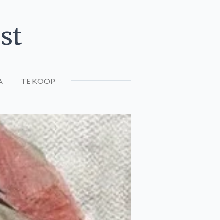
st
A
TE KOOP