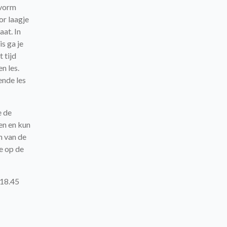
 vorm
or laagje
aat. In
s ga je
 tijd
n les.
ende les
e de
en en kun
n van de
e op de
18.45