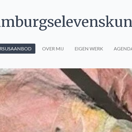
imburgselevenskun
RSUSAANBOD
OVER MIJ
EIGEN WERK
AGEND