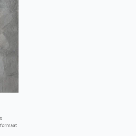
e
(formaat