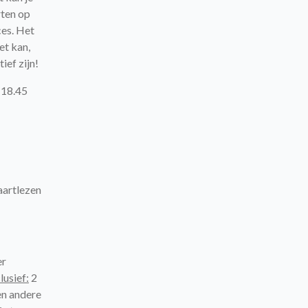
rten op
ces. Het
et kan,
ief zijn!
18.45
aartlezen
er
lusief:
2
en andere