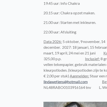
19.45 uur: Info Chakra
20.15 uur: Chakra opzet maken.
21.00 uur: Starten met inkleuren.
22.00 uur: Afsluiting
Data
2026:
5 oktober, 9 november, 14
december.
2027: 18 januari, 15 februar
maart, 19 april, 24 mei en 21 juni
K
325
,00 p.p.
Inclusief:
8 g
vellen tekenpapier, gebruik materialen
kleurpotloden.
(kleurpotloden zijn te 
€
2,00 per stuk)
Aanmelden:
Stuur een 
lindawetjens@hotmail.com
Bet
NL48RABO0103916164 tnv L. We