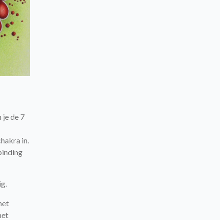
 je de 7
chakra in.
binding
ig.
het
het