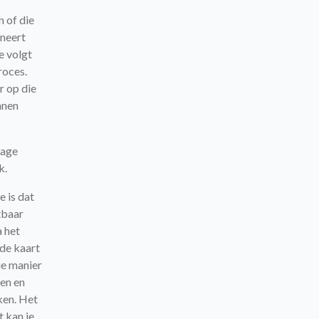
n of die
ineert
e volgt
roces.
r op die
nnen
lage
k.
e is dat
tbaar
a het
 de kaart
ie manier
ken en
ken. Het
t kan je